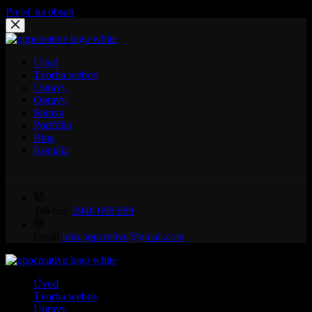
Prejsť na obsah
Úvod
Tvorba webov
Úpravy
Opravy
Správa
Portfólio
Blog
Kontakt
Telefón:
0948 098 889
Email
info.pppcretive@gmail.com
Úvod
Tvorba webov
Úpravy