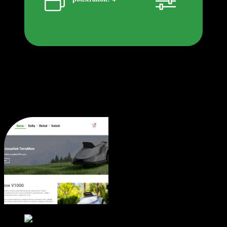
Predaj robotických kosačiek
Galéria